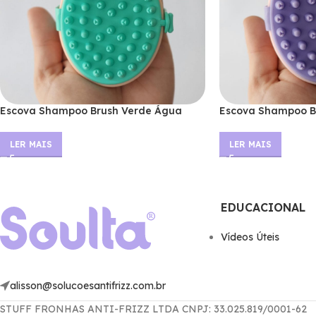
Escova Shampoo Brush Verde Água
Escova Shampoo B
LER MAIS
LER MAIS
EDUCACIONAL
Ví­deos Úteis
alisson@solucoesantifrizz.com.br
STUFF FRONHAS ANTI-FRIZZ LTDA CNPJ: 33.025.819/0001-62