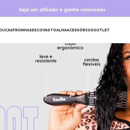
Seja um afiliado e ganhe comissões
OUCAS
FRONHAS
ESCOVAS
TOALHA
ACESSÓRIOS
OUTLET