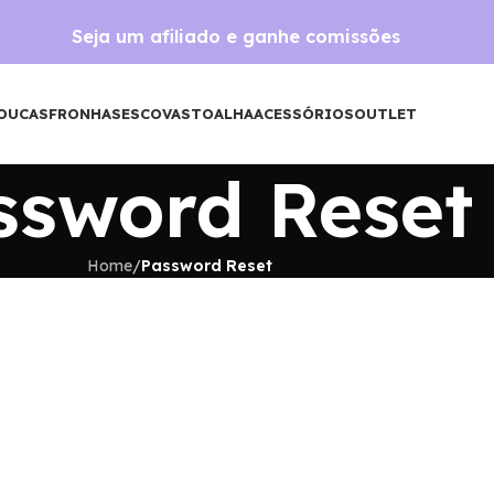
Seja um afiliado e ganhe comissões
OUCAS
FRONHAS
ESCOVAS
TOALHA
ACESSÓRIOS
OUTLET
ssword Reset
Home
/
Password Reset