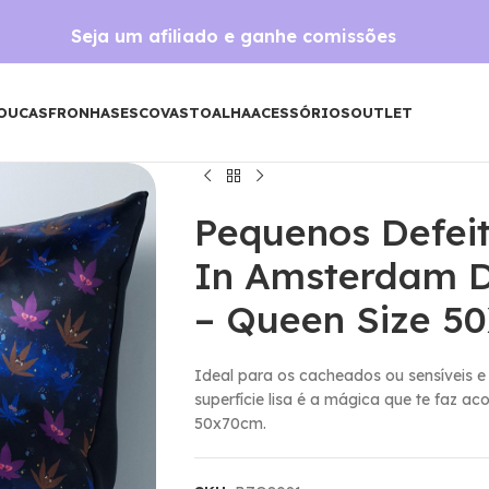
Seja um afiliado e ganhe comissões
OUCAS
FRONHAS
ESCOVAS
TOALHA
ACESSÓRIOS
OUTLET
Pequenos Defei
In Amsterdam De
– Queen Size 5
Ideal para os cacheados ou sensíveis e
superfície lisa é a mágica que te faz ac
50x70cm.