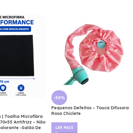
-50%
Pequenos Defeitos – Touca Difusora
Rosa Chiclete
 | Toalha Microfibra
 70×55 Antifrizz – Não
lorante -Salão De
LER MAIS