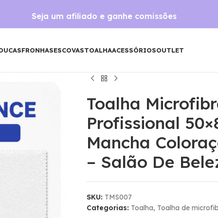
Seja um afiliado e ganhe comissões
OUCAS
FRONHAS
ESCOVAS
TOALHA
ACESSÓRIOS
OUTLET
Toalha Microfib
Profissional 50×
Mancha Coloraç
– Salão De Bele
SKU:
TMS007
Categorias:
Toalha
,
Toalha de microfi