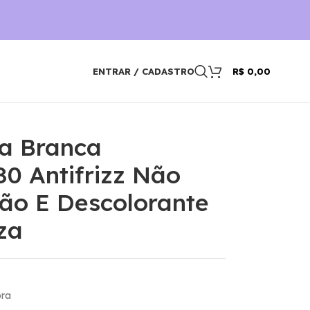
ENTRAR / CADASTRO
R$
0,00
ra Branca
80 Antifrizz Não
ão E Descolorante
za
bra