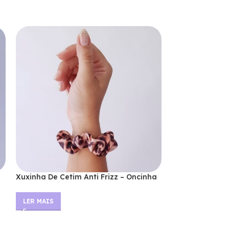
Xuxinha De Cetim Anti Frizz – Oncinha
Xuxao – Frida B
Cetim
LER MAIS
LER MAIS