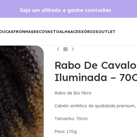
Seja um afiliado e ganhe comissões
OUCAS
FRONHAS
ESCOVAS
TOALHA
ACESSÓRIOS
OUTLET
Rabo De Cavalo
Iluminada – 70
Rabo de Bio fibra
Cabelo sintético de qualidade premium
Tamanho: 70cm
Peso: 170g