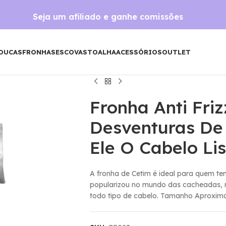
Seja um afiliado e ganhe comissões
OUCAS
FRONHAS
ESCOVAS
TOALHA
ACESSÓRIOS
OUTLET
Fronha Anti Fri
Desventuras De
Ele O Cabelo Li
A fronha de Cetim é ideal para quem te
popularizou no mundo das cacheadas, 
todo tipo de cabelo. Tamanho Aproxim