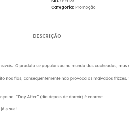
SKU:
FE023
Categoria:
Promoção
DESCRIÇÃO
ensíveis. O produto se popularizou no mundo das cacheadas, mas 
trito nos fios, consequentemente não provoca os malvados frizzes
rença no “Day After” (dia depois de dormir) é enorme.
já a sua!