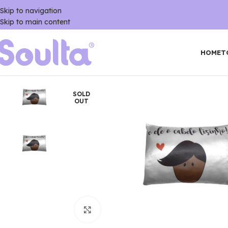
Skip to navigation
Skip to main content
HOME
T
SOLD
OUT
Click to enlarge