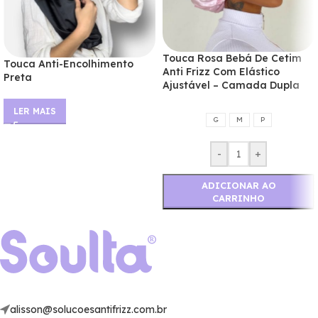
Touca Rosa Bebá De Cetim
Touca Anti-Encolhimento
Anti Frizz Com Elástico
Preta
Ajustável – Camada Dupla
LER MAIS
G
M
P
-
+
ADICIONAR AO
CARRINHO
alisson@solucoesantifrizz.com.br