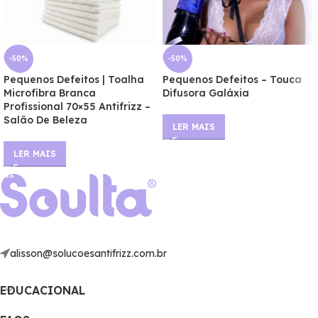
-50%
-50%
Pequenos Defeitos | Toalha
Pequenos Defeitos – Touca
Microfibra Branca
Difusora Galáxia
Profissional 70×55 Antifrizz –
Salão De Beleza
LER MAIS
LER MAIS
alisson@solucoesantifrizz.com.br
EDUCACIONAL