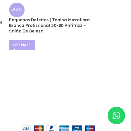
-50%
Pequenos Defeitos | Toalha Microfibra
el
Branca Profissional 50×80 Antifrizz –
-50%
Salão De Beleza
Pequenos Defeit
Branca Para Sa
LER MAIS
Malha Fio Pent
Salao – 60X80
LER MAIS