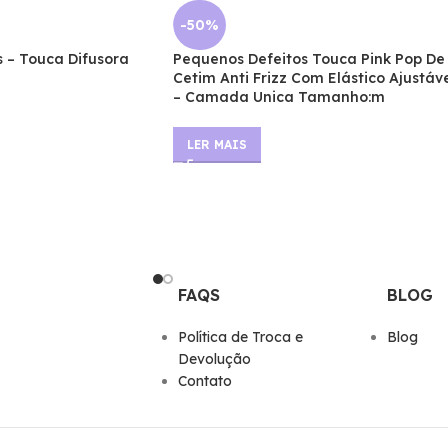
-50%
 – Touca Difusora
Pequenos Defeitos Touca Pink Pop De
Cetim Anti Frizz Com Elástico Ajustáv
– Camada Unica Tamanho:m
LER MAIS
FAQS
BLOG
Polí­tica de Troca e
Blog
Devolução
Contato