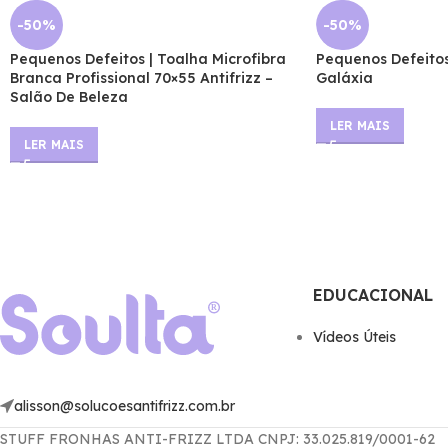
-50%
-50%
Pequenos Defeitos | Toalha Microfibra
Pequenos Defeitos
Branca Profissional 70×55 Antifrizz –
Galáxia
Salão De Beleza
LER MAIS
LER MAIS
EDUCACIONAL
Ví­deos Úteis
alisson@solucoesantifrizz.com.br
STUFF FRONHAS ANTI-FRIZZ LTDA CNPJ: 33.025.819/0001-62