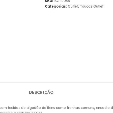
SKU:
BZTL058
Categorias:
Outlet
,
Toucas Outlet
DESCRIÇÃO
 com tecidos de algodão de itens como fronhas comuns, encosto do