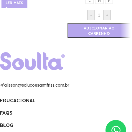
G
M
P
LER MAIS
-
+
ADICIONAR AO
CARRINHO
alisson@solucoesantifrizz.com.br
EDUCACIONAL
FAQS
BLOG