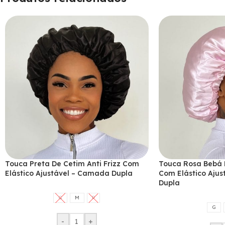
Touca Preta De Cetim Anti Frizz Com
Touca Rosa Bebá D
Elástico Ajustável – Camada Dupla
Com Elástico Aju
Dupla
G
M
P
G
-
+