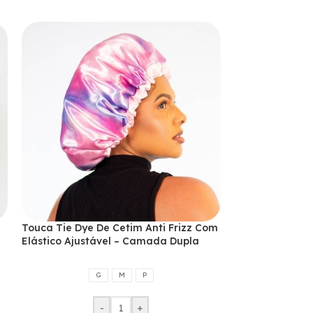
Touca Tie Dye De Cetim Anti Frizz Com
Touca Garota S
Elástico Ajustável – Camada Dupla
Frizz Com Elás
Dupla
G
M
P
-
+