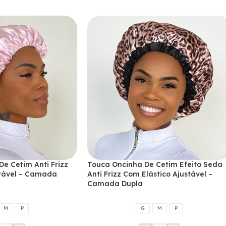
e Cetim Anti Frizz
Touca Oncinha De Cetim Efeito Seda
stável – Camada
Anti Frizz Com Elástico Ajustável –
Camada Dupla
M
P
G
M
P