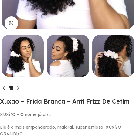
Click to enlarge
Xuxao – Frida Branca – Anti Frizz De Cetim
XUXíƒO – O nome já diz…
Ele é o mais emponderado, maioral, super estiloso, XUXíƒO
GRANDíƒO