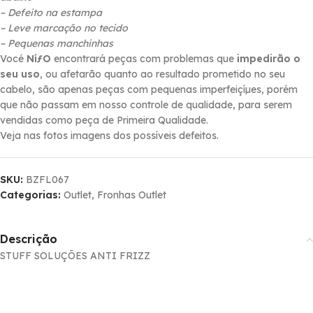
– Defeito na estampa
– Leve marcação no tecido
– Pequenas manchinhas
Vocé
NíƒO
encontrará peças com problemas que
impedirão o
seu uso
, ou afetarão quanto ao resultado prometido no seu
cabelo, são apenas peças com pequenas imperfeiçíµes, porém
que não passam em nosso controle de qualidade, para serem
vendidas como peça de Primeira Qualidade.
Veja nas fotos imagens dos possí­veis defeitos.
SKU:
BZFL067
Categorias:
Outlet
,
Fronhas Outlet
Descrição
STUFF SOLUÇÕES ANTI FRIZZ