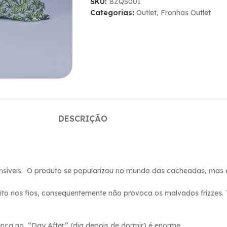
SKU:
BZQS001
Categorias:
Outlet
,
Fronhas Outlet
DESCRIÇÃO
ensíveis. O produto se popularizou no mundo das cacheadas, mas 
trito nos fios, consequentemente não provoca os malvados frizzes
rença no “Day After” (dia depois de dormir) é enorme.