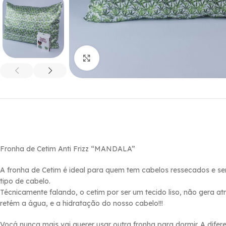
Click to enlarge
Fronha de Cetim Anti Frizz “MANDALA”
A fronha de Cetim é ideal para quem tem cabelos ressecados e s
tipo de cabelo.
Técnicamente falando, o cetim por ser um tecido liso, não gera a
retém a água, e a hidratação do nosso cabelo!!!
Vocá nunca mais vai querer usar outra fronha para dormir. A dife