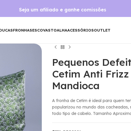
Seja um afiliado e ganhe comissões
OUCAS
FRONHAS
ESCOVAS
TOALHA
ACESSÓRIOS
OUTLET
Pequenos Defei
Cetim Anti Friz
Mandioca
A fronha de Cetim é ideal para quem te
popularizou no mundo das cacheadas, 
todo tipo de cabelo. Tamanho Aproxim